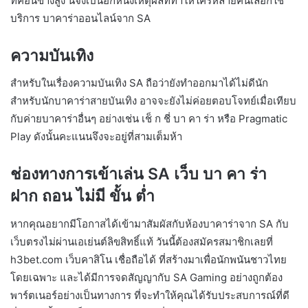
ที่ค่อนข้างสูง นี่จึงเป็นอีกหนึ่งเหตุผลที่ทำให้ใครหลายคนเลือกใช้
บริการ บาคาร่าออนไลน์จาก SA
ความบันเทิง
สำหรับในเรื่องความบันเทิง SA ถือว่ายังทำออกมาได้ไม่ดีนัก
สำหรับนักบาคาร่าสายบันเทิง อาจจะยังไม่ค่อยตอบโจทย์เมื่อเทียบ
กับค่ายบาคาร่าอื่นๆ อย่างเช่น เช็ ก ชี่ บา คา ร่า หรือ Pragmatic
Play ดังนั้นคะแนนจึงจะอยู่ที่สามเต็มห้า
ช่องทางการเข้าเล่น SA เว็บ บา คา ร่า
ฝาก ถอน ไม่มี ขั้น ต่ำ
หากคุณอยากมีโอกาสได้เข้ามาสัมผัสกับห้องบาคาร่าจาก SA กับ
เว็บตรงไม่ผ่านเอเย่นต์ลิขสิทธิ์แท้ วันนี้ต้องสมัครสมาชิกเลยที่
h3bet.com เว็บคาสิโน เชื่อถือได้ ที่สร้างมาเพื่อนักพนันชาวไทย
โดยเฉพาะ และได้มีการจดสัญญากับ SA Gaming อย่างถูกต้อง
พาร์ตเนอร์อย่างเป็นทางการ ที่จะทำให้คุณได้รับประสบการณ์ที่ดี