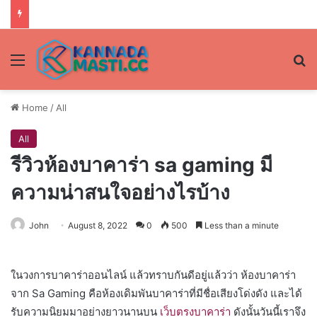
Menu
Se
Home
/
All
All
รีวิวห้องบาคาร่า sa gaming มี
ความน่าสนใจอย่างไรบ้าง
John
August 8, 2022
0
500
Less than a minute
ในวงการบาคาร่าออนไลน์ แล้วทราบกันดีอยู่แล้วว่า ห้องบาคาร่า
จาก Sa Gaming คือห้องเดิมพันบาคาร่าที่มีชื่อเสียงโด่งดัง และได้
รับความนิยมมาอย่างยาวนานบน
เว็บตรงบาคาร่า
ดังนั้นวันนี้เราจึง