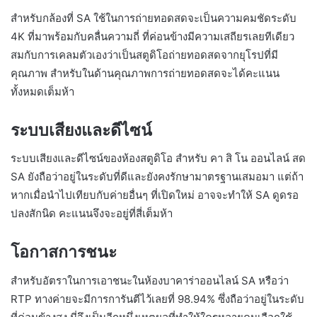
สำหรับกล้องที่ SA ใช้ในการถ่ายทอดสดจะเป็นความคมชัดระดับ
4K ที่มาพร้อมกับคลื่นความถี่ ที่ค่อนข้างมีความเสถียรเลยทีเดียว
สมกับการเคลมตัวเองว่าเป็นสตูดิโอถ่ายทอดสดจากยุโรปที่มี
คุณภาพ สำหรับในด้านคุณภาพการถ่ายทอดสดจะได้คะแนน
ทั้งหมดเต็มห้า
ระบบเสียงและดีไซน์
ระบบเสียงและดีไซน์ของห้องสตูดิโอ สำหรับ คา สิ โน ออนไลน์ สด
SA ยังถือว่าอยู่ในระดับที่ดีและยังคงรักษามาตรฐานเสมอมา แต่ถ้า
หากเมื่อนำไปเทียบกับค่ายอื่นๆ ที่เปิดใหม่ อาจจะทำให้ SA ดูดรอ
ปลงสักนิด คะแนนจึงจะอยู่ที่สี่เต็มห้า
โอกาสการชนะ
สำหรับอัตราในการเอาชนะในห้องบาคาร่าออนไลน์ SA หรือว่า
RTP ทางค่ายจะมีการการันตีไว้เลยที่ 98.94% ซึ่งถือว่าอยู่ในระดับ